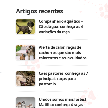
Artigos recentes
Companheiro aquático –
Cão d’água: conheça as 4
variações da raça
Alerta de calor: raças de
cachorros que são mais
calorentos e seus cuidados
Cães pastores: conheça as 7
principais raças para
pastoreio
Unidos somos mais fortes!
Matilha: conheça 4 raças