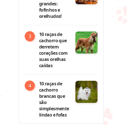
grandes:
fofinhos e
orelhudos!
10 raças de
cachorro que
derretem
corações com
suas orelhas
caídas
10 raças de
cachorro
brancas que
são
simplesmente
lindas e fofas