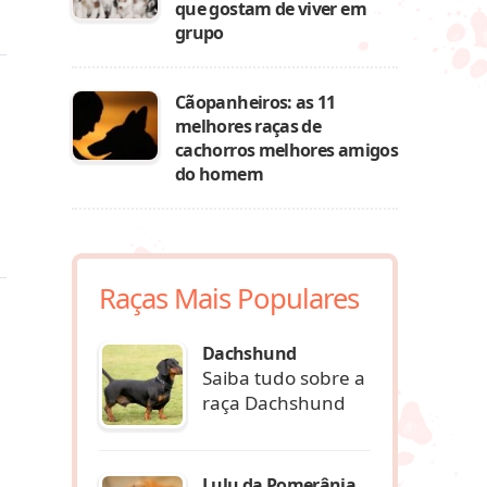
que gostam de viver em
grupo
Cãopanheiros: as 11
melhores raças de
cachorros melhores amigos
do homem
Raças Mais Populares
Dachshund
Saiba tudo sobre a
raça Dachshund
Lulu da Pomerânia