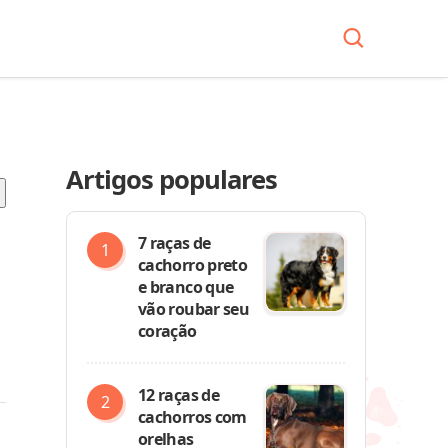
Artigos populares
7 raças de
cachorro preto
e branco que
vão roubar seu
coração
12 raças de
cachorros com
orelhas