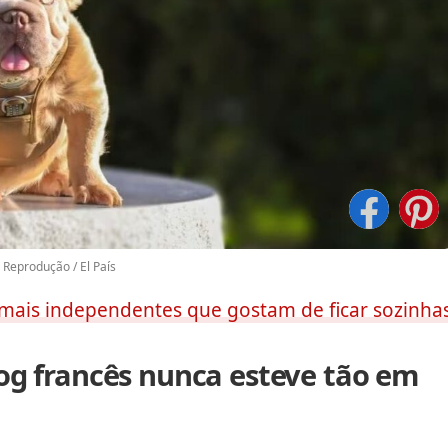
 Reprodução / El País
 mais independentes que gostam de ficar sozinha
og francês nunca esteve tão em