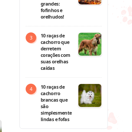
grandes:
fofinhos e
orelhudos!
10 raças de
cachorro que
derretem
corações com
suas orelhas
caídas
10 raças de
cachorro
brancas que
são
simplesmente
lindas e fofas