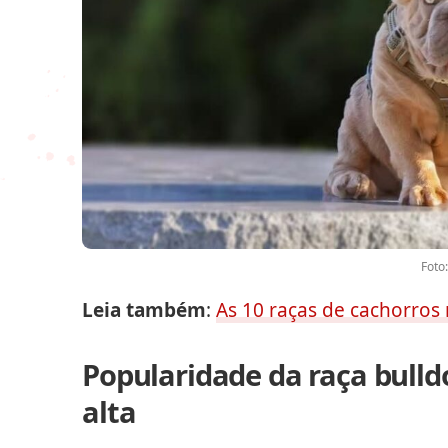
Foto:
Leia também
:
As 10 raças de cachorros
Popularidade da raça bulld
alta