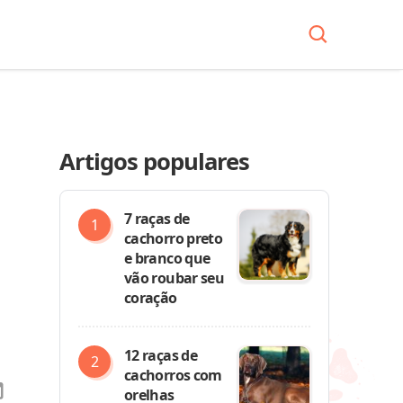
Artigos populares
7 raças de
cachorro preto
e branco que
vão roubar seu
coração
12 raças de
cachorros com
orelhas