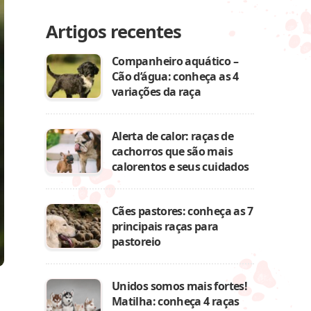
Artigos recentes
Companheiro aquático –
Cão d’água: conheça as 4
variações da raça
Alerta de calor: raças de
cachorros que são mais
calorentos e seus cuidados
Cães pastores: conheça as 7
principais raças para
pastoreio
Unidos somos mais fortes!
Matilha: conheça 4 raças