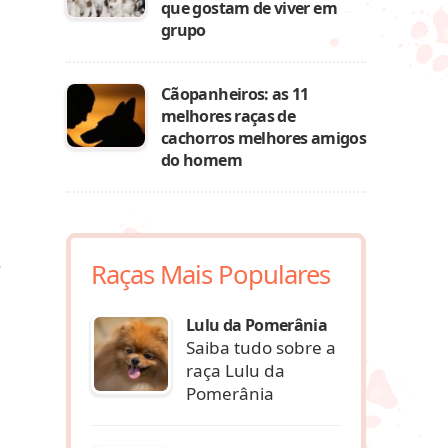
que gostam de viver em
grupo
Cãopanheiros: as 11
melhores raças de
cachorros melhores amigos
do homem
s
Raças Mais Populares
Lulu da Pomerânia
Saiba tudo sobre a
raça Lulu da
Pomerânia