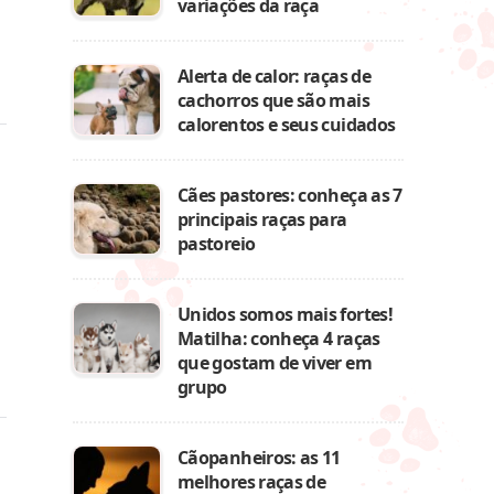
variações da raça
Alerta de calor: raças de
cachorros que são mais
calorentos e seus cuidados
Cães pastores: conheça as 7
principais raças para
pastoreio
Unidos somos mais fortes!
Matilha: conheça 4 raças
que gostam de viver em
grupo
Cãopanheiros: as 11
melhores raças de