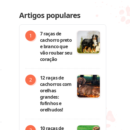
Artigos populares
7 raças de
cachorro preto
e branco que
vão roubar seu
coração
12 raças de
cachorros com
orelhas
grandes:
fofinhos e
orelhudos!
10 raças de