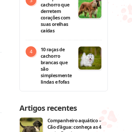
cachorro que
derretem
corações com
suas orelhas
caídas
10 raças de
cachorro
brancas que
são
simplesmente
lindas e fofas
Artigos recentes
Companheiro aquático –
Cão d’água: conheça as 4