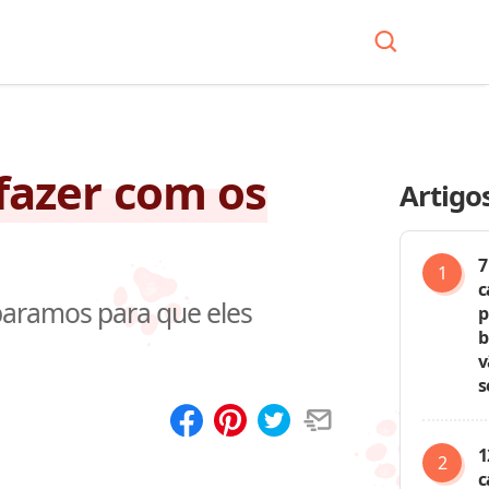
 fazer com os
Artigo
7
c
eparamos para que eles
p
b
v
s
Compartilhar
Salvar
1
c