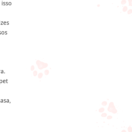
 isso
izes
sos
a.
pet
asa,