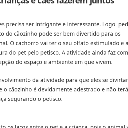
 crianças e cães fazerem juntos
s precisa ser intrigante e interessante. Logo, ped
ito do cãozinho pode ser bem divertido para os
al. O cachorro vai ter o seu olfato estimulado e 
ra do pet pelo petisco. A atividade ainda faz co
pção do espaço e ambiente em que vivem.
volvimento da atividade para que eles se divirt
e o cãozinho é devidamente adestrado e não ter
nça segurando o petisco.
to os laços entre o pet e a criança, pois o animal 