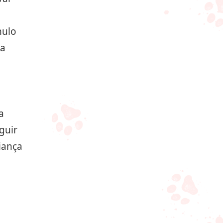
mulo
da
a
guir
iança