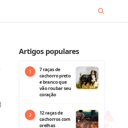
Artigos populares
s
7 raças de
cachorro preto
e branco que
vão roubar seu
coração
12 raças de
cachorros com
orelhas