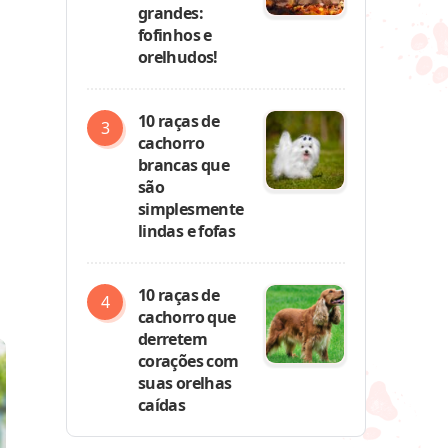
grandes:
fofinhos e
orelhudos!
10 raças de
cachorro
brancas que
são
simplesmente
lindas e fofas
10 raças de
cachorro que
derretem
corações com
suas orelhas
caídas