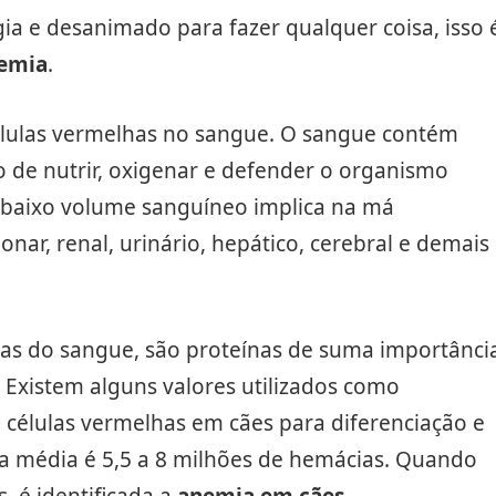
ia e desanimado para fazer qualquer coisa, isso 
emia
.
lulas vermelhas no sangue. O sangue contém
o de nutrir, oxigenar e defender o organismo
 baixo volume sanguíneo implica na má
nar, renal, urinário, hepático, cerebral e demais
has do sangue, são proteínas de suma importânci
 Existem alguns valores utilizados como
e células vermelhas em cães para diferenciação e
a média é 5,5 a 8 milhões de hemácias. Quando
, é identificada a
anemia em cães
.