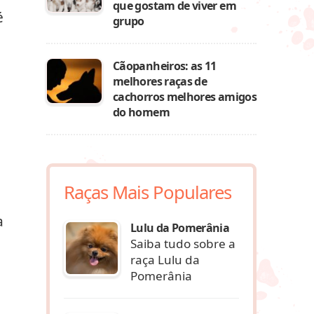
que gostam de viver em
é
grupo
Cãopanheiros: as 11
melhores raças de
cachorros melhores amigos
do homem
Raças Mais Populares
a
Lulu da Pomerânia
Saiba tudo sobre a
raça Lulu da
Pomerânia