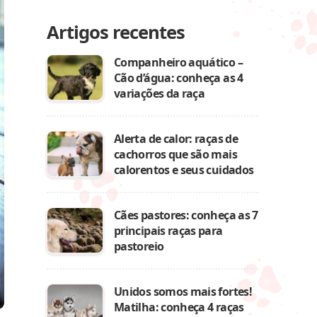
Artigos recentes
Companheiro aquático –
Cão d’água: conheça as 4
variações da raça
Alerta de calor: raças de
cachorros que são mais
calorentos e seus cuidados
Cães pastores: conheça as 7
principais raças para
pastoreio
Unidos somos mais fortes!
Matilha: conheça 4 raças