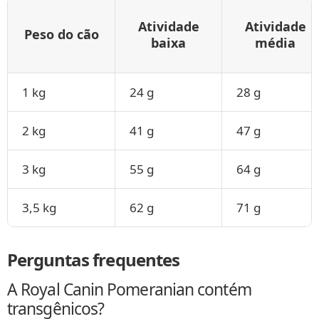
Atividade
Atividade
Peso do cão
baixa
média
1 kg
24 g
28 g
2 kg
41 g
47 g
3 kg
55 g
64 g
3,5 kg
62 g
71 g
Perguntas frequentes
A Royal Canin Pomeranian contém
transgênicos?