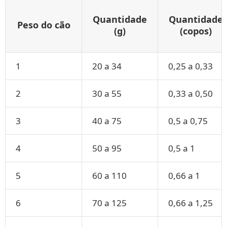
Quantidade
Quantidade
Peso do cão
(g)
(copos)
1
20 a 34
0,25 a 0,33
2
30 a 55
0,33 a 0,50
3
40 a 75
0,5 a 0,75
4
50 a 95
0,5 a 1
5
60 a 110
0,66 a 1
6
70 a 125
0,66 a 1,25