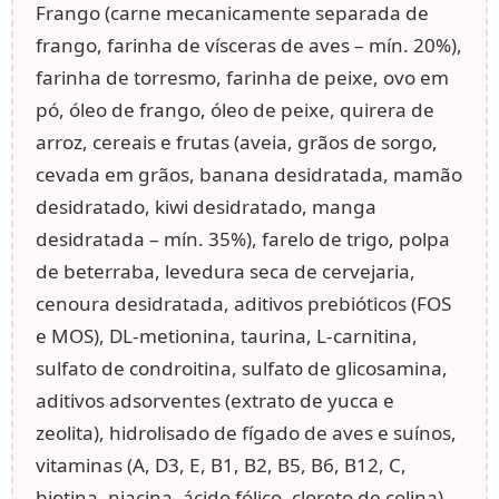
Frango (carne mecanicamente separada de
frango, farinha de vísceras de aves – mín. 20%),
farinha de torresmo, farinha de peixe, ovo em
pó, óleo de frango, óleo de peixe, quirera de
arroz, cereais e frutas (aveia, grãos de sorgo,
cevada em grãos, banana desidratada, mamão
desidratado, kiwi desidratado, manga
desidratada – mín. 35%), farelo de trigo, polpa
de beterraba, levedura seca de cervejaria,
cenoura desidratada, aditivos prebióticos (FOS
e MOS), DL-metionina, taurina, L-carnitina,
sulfato de condroitina, sulfato de glicosamina,
aditivos adsorventes (extrato de yucca e
zeolita), hidrolisado de fígado de aves e suínos,
vitaminas (A, D3, E, B1, B2, B5, B6, B12, C,
biotina, niacina, ácido fólico, cloreto de colina),