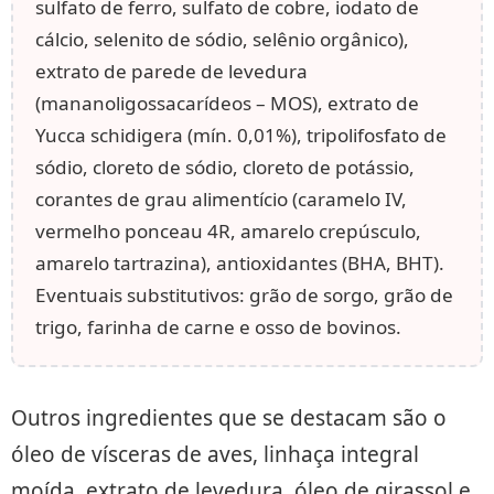
sulfato de ferro, sulfato de cobre, iodato de
cálcio, selenito de sódio, selênio orgânico),
extrato de parede de levedura
(mananoligossacarídeos – MOS), extrato de
Yucca schidigera (mín. 0,01%), tripolifosfato de
sódio, cloreto de sódio, cloreto de potássio,
corantes de grau alimentício (caramelo IV,
vermelho ponceau 4R, amarelo crepúsculo,
amarelo tartrazina), antioxidantes (BHA, BHT).
Eventuais substitutivos: grão de sorgo, grão de
trigo, farinha de carne e osso de bovinos.
Outros ingredientes que se destacam são o
óleo de vísceras de aves, linhaça integral
moída, extrato de levedura, óleo de girassol e