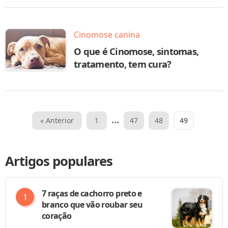
Cinomose canina
O que é Cinomose, sintomas,
tratamento, tem cura?
Paginação
…
« Anterior
1
47
48
49
de
posts
Artigos populares
7 raças de cachorro preto e
branco que vão roubar seu
coração