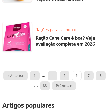
Rações para cachorro
Ração Cane Care é boa? Veja
avaliação completa em 2026
Paginação
…
« Anterior
1
4
5
6
7
8
de
…
83
Próxima »
posts
Artigos populares