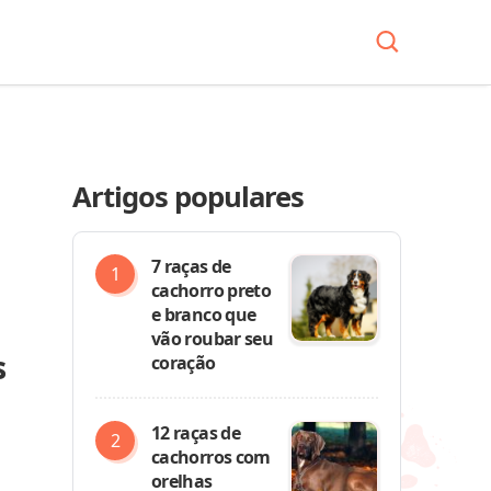
Artigos populares
7 raças de
cachorro preto
e branco que
vão roubar seu
s
coração
12 raças de
cachorros com
orelhas