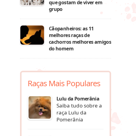
que gostam de viver em
grupo
Cãopanheiros: as 11
melhores raças de
cachorros melhores amigos
do homem
Raças Mais Populares
Lulu da Pomerânia
Saiba tudo sobre a
raça Lulu da
Pomerânia