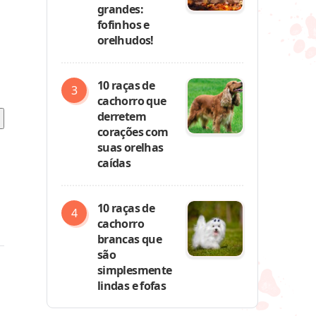
grandes:
fofinhos e
orelhudos!
10 raças de
cachorro que
derretem
corações com
suas orelhas
caídas
10 raças de
cachorro
brancas que
são
simplesmente
lindas e fofas