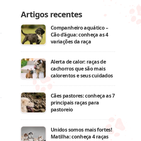
Artigos recentes
Companheiro aquático –
Cão d’água: conheça as 4
variações da raça
Alerta de calor: raças de
cachorros que são mais
calorentos e seus cuidados
Cães pastores: conheça as 7
principais raças para
pastoreio
Unidos somos mais fortes!
Matilha: conheça 4 raças