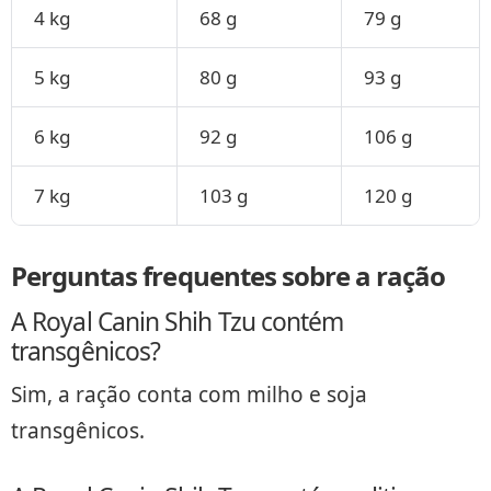
4 kg
68 g
79 g
5 kg
80 g
93 g
6 kg
92 g
106 g
7 kg
103 g
120 g
Perguntas frequentes sobre a ração
A Royal Canin Shih Tzu contém
transgênicos?
Sim, a ração conta com milho e soja
transgênicos.