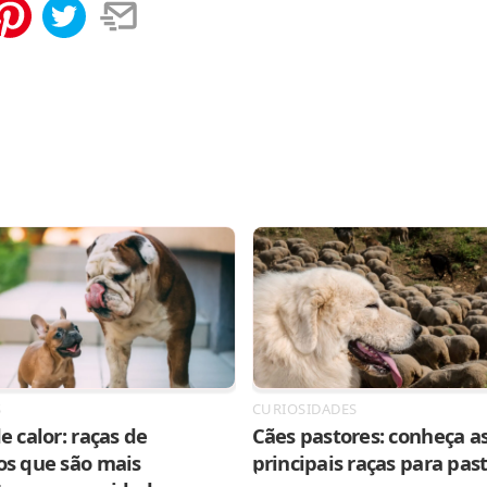
tilhar
Salvar
S
CURIOSIDADES
e calor: raças de
Cães pastores: conheça as
os que são mais
principais raças para pas