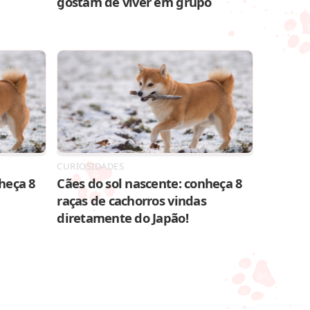
gostam de viver em grupo
CURIOSIDADES
heça 8
Cães do sol nascente: conheça 8
raças de cachorros vindas
diretamente do Japão!