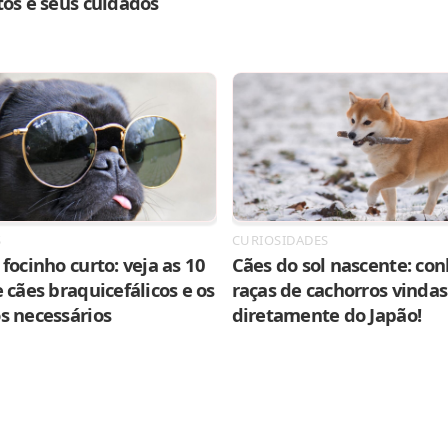
tos e seus cuidados
S
CURIOSIDADES
focinho curto: veja as 10
Cães do sol nascente: con
 cães braquicefálicos e os
raças de cachorros vindas
s necessários
diretamente do Japão!