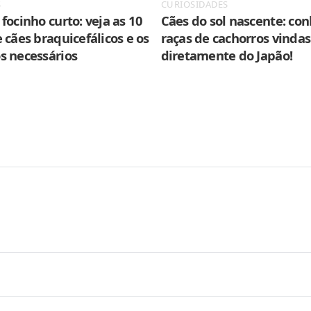
S
CURIOSIDADES
focinho curto: veja as 10
Cães do sol nascente: con
 cães braquicefálicos e os
raças de cachorros vindas
s necessários
diretamente do Japão!