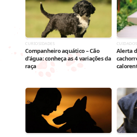
CURIOSIDADES
CUIDADO
Companheiro aquático – Cão
Alerta d
d’água: conheça as 4 variações da
cachorr
raça
caloren