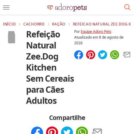
INÍCIO
CACHORRO
RAÇÃO
REFEICAO NATURAL ZEE DOG KI
Refeição
Por
Equipe Adoro Pets
Atualizado em
8 de agosto de
Natural
2026
Zee.Dog
Compartilhar
Salvar
Kitchen
Sem Cereais
para Cães
Adultos
Compartilhe