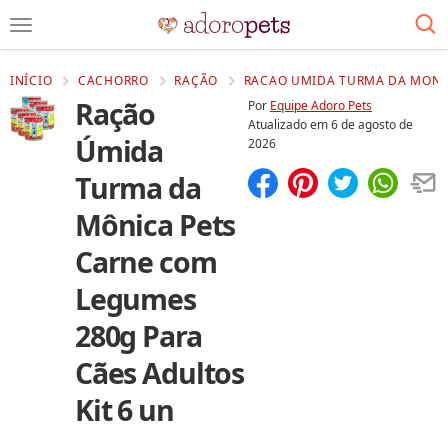
INÍCIO
CACHORRO
RAÇÃO
RACAO UMIDA TURMA DA MONIC
Ração
Por
Equipe Adoro Pets
Atualizado em
6 de agosto de
Úmida
2026
Turma da
Compartilhar
Salvar
Mônica Pets
Carne com
Legumes
280g Para
Cães Adultos
Kit 6 un