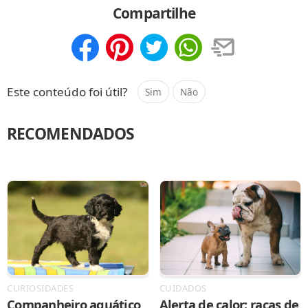
Compartilhe
Compartilhar
Salvar
Este conteúdo foi útil?
Sim
Não
RECOMENDADOS
CURIOSIDADES
CUIDADOS
Companheiro aquático
Alerta de calor: raças de