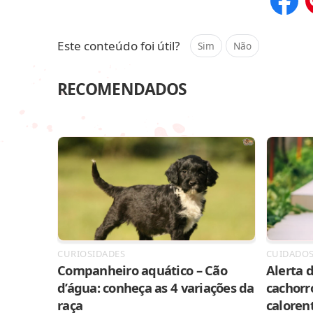
Compar
Este conteúdo foi útil?
Sim
Não
RECOMENDADOS
CURIOSIDADES
CUIDADO
Companheiro aquático – Cão
Alerta d
d’água: conheça as 4 variações da
cachorr
raça
caloren