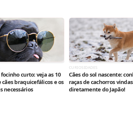
S
CURIOSIDADES
focinho curto: veja as 10
Cães do sol nascente: con
 cães braquicefálicos e os
raças de cachorros vindas
s necessários
diretamente do Japão!