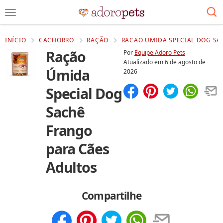
INÍCIO
CACHORRO
RAÇÃO
RACAO UMIDA SPECIAL DOG SA
Ração
Por
Equipe Adoro Pets
Atualizado em
6 de agosto de
Úmida
2026
Special Dog
Compartilhar
Salvar
Sachê
Frango
para Cães
Adultos
Compartilhe