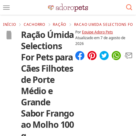
INÍCIO
CACHORRO
RAÇÃO
RACAO UMIDA SELECTIONS FOR 
Ração Úmida
Por
Equipe Adoro Pets
Atualizado em
7 de agosto de
Selections
2026
For Pets para
Compartilhar
Salvar
Cães Filhotes
de Porte
Médio e
Grande
Sabor Frango
ao Molho 100
g