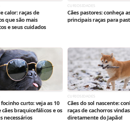
S
CURIOSIDADES
e calor: raças de
Cães pastores: conheça as
os que são mais
principais raças para pas
tos e seus cuidados
S
CURIOSIDADES
focinho curto: veja as 10
Cães do sol nascente: con
 cães braquicefálicos e os
raças de cachorros vindas
s necessários
diretamente do Japão!