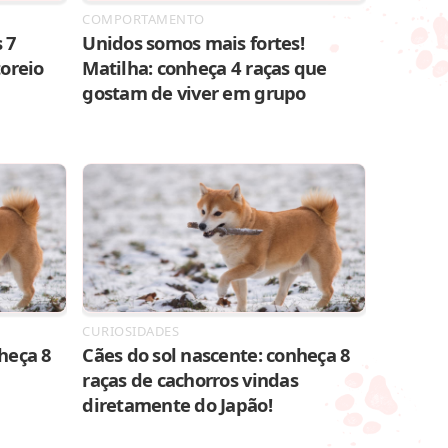
COMPORTAMENTO
 7
Unidos somos mais fortes!
toreio
Matilha: conheça 4 raças que
gostam de viver em grupo
CURIOSIDADES
heça 8
Cães do sol nascente: conheça 8
raças de cachorros vindas
diretamente do Japão!