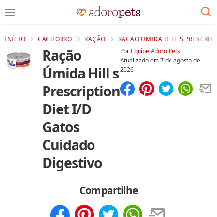
INÍCIO
CACHORRO
RAÇÃO
RACAO UMIDA HILL S PRESCRIPT
Ração
Por
Equipe Adoro Pets
Atualizado em
7 de agosto de
Úmida Hill s
2026
Prescription
Compartilhar
Salvar
Diet I/D
Gatos
Cuidado
Digestivo
Compartilhe