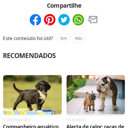
Compartilhe
Compartilhar
Salvar
Este conteúdo foi útil?
Sim
Não
RECOMENDADOS
CURIOSIDADES
CUIDADOS
Companheiro aquático
Alerta de calor: raças de