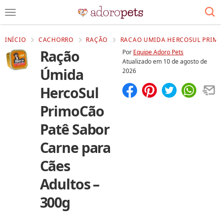
INÍCIO
CACHORRO
RAÇÃO
RACAO UMIDA HERCOSUL PRIMO
Ração
Por
Equipe Adoro Pets
Atualizado em
10 de agosto de
Úmida
2026
HercoSul
Compartilhar
Salvar
PrimoCão
Patê Sabor
Carne para
Cães
Adultos –
300g