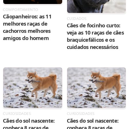
COMPORTAMENTO
Cãopanheiros: as 11
CUIDADOS
melhores raças de
Cães de focinho curto:
cachorros melhores
veja as 10 raças de cães
amigos do homem
braquicefálicos e os
cuidados necessários
CURIOSIDADES
CURIOSIDADES
Cães do sol nascente:
Cães do sol nascente:
conheça 8 raças de
conheça 8 raças de