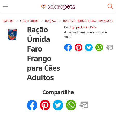
INÍCIO
CACHORRO
RAÇÃO
RACAO UMIDA FARO FRANGO PA
Ração
Por
Equipe Adoro Pets
Atualizado em
6 de agosto de
Úmida
2026
Faro
Compartilhar
Salvar
Frango
para Cães
Adultos
Compartilhe
Compartilhar
Salvar