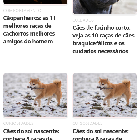
COMPORTAMENTO
Cãopanheiros: as 11
CUIDADOS
melhores raças de
Cães de focinho curto:
cachorros melhores
veja as 10 raças de cães
amigos do homem
braquicefálicos e os
cuidados necessários
CURIOSIDADES
CURIOSIDADES
Cães do sol nascente:
Cães do sol nascente:
conheça 8 raças de
conheça 8 raças de