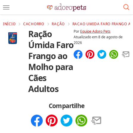
INÍCIO
CACHORRO
RAÇÃO
RACAO UMIDA FARO FRANGO AO
Ração
Por
Equipe Adoro Pets
Atualizado em
8 de agosto de
Úmida Faro
2026
Frango ao
Compartilhar
Salvar
Molho para
Cães
Adultos
Compartilhe
Compartilhar
Salvar