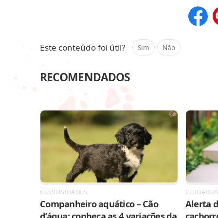
Compar
Este conteúdo foi útil?
Sim
Não
RECOMENDADOS
CURIOSIDADES
CUIDADO
Companheiro aquático – Cão
Alerta d
d’água: conheça as 4 variações da
cachorr