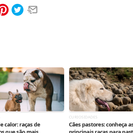
tilhar
Salvar
S
CURIOSIDADES
e calor: raças de
Cães pastores: conheça as
os que são mais
principais raças para pas