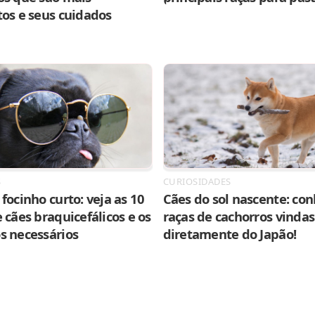
tos e seus cuidados
S
CURIOSIDADES
focinho curto: veja as 10
Cães do sol nascente: con
 cães braquicefálicos e os
raças de cachorros vindas
s necessários
diretamente do Japão!