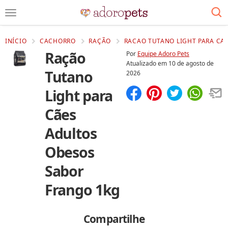
INÍCIO
CACHORRO
RAÇÃO
RACAO TUTANO LIGHT PARA CA
Ração
Por
Equipe Adoro Pets
Atualizado em
10 de agosto de
Tutano
2026
Light para
Compartilhar
Salvar
Cães
Adultos
Obesos
Sabor
Frango 1kg
Compartilhe