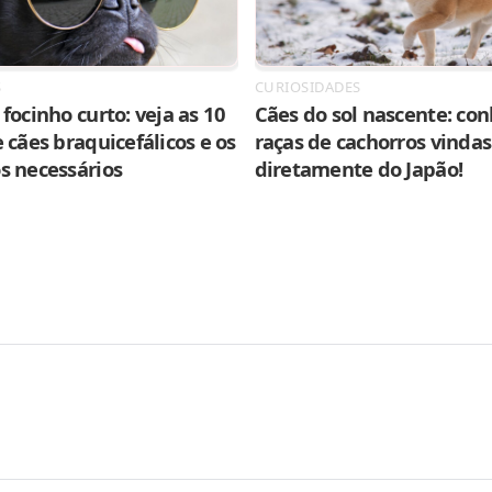
S
CURIOSIDADES
focinho curto: veja as 10
Cães do sol nascente: con
 cães braquicefálicos e os
raças de cachorros vindas
s necessários
diretamente do Japão!