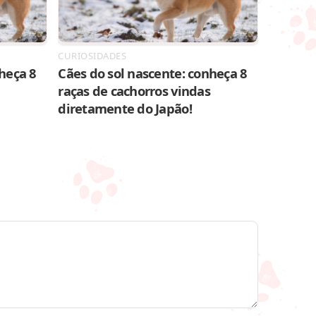
CURIOSIDADES
heça 8
Cães do sol nascente: conheça 8
raças de cachorros vindas
diretamente do Japão!