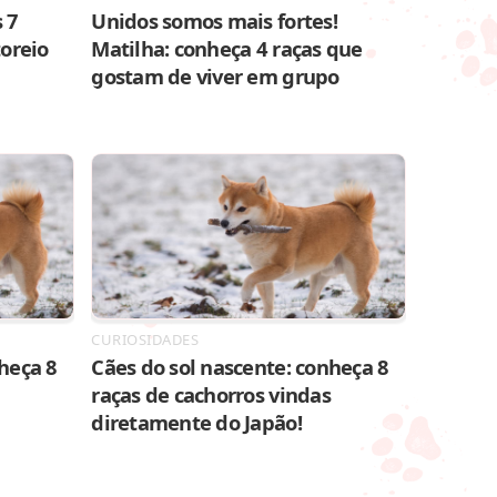
 7
Unidos somos mais fortes!
toreio
Matilha: conheça 4 raças que
gostam de viver em grupo
CURIOSIDADES
heça 8
Cães do sol nascente: conheça 8
raças de cachorros vindas
diretamente do Japão!