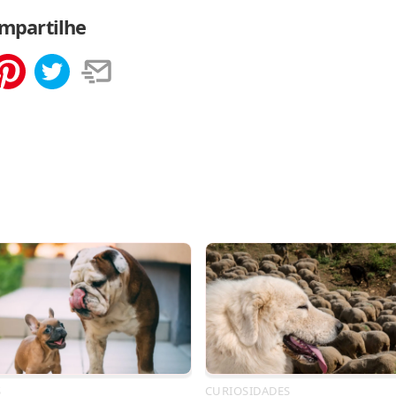
mpartilhe
tilhar
Salvar
S
CURIOSIDADES