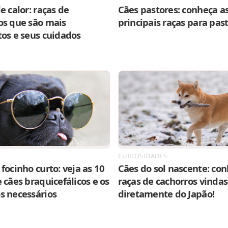
e calor: raças de
Cães pastores: conheça as
os que são mais
principais raças para pas
tos e seus cuidados
S
CURIOSIDADES
focinho curto: veja as 10
Cães do sol nascente: con
 cães braquicefálicos e os
raças de cachorros vindas
s necessários
diretamente do Japão!