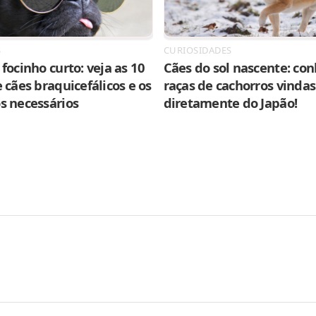
S
CURIOSIDADES
focinho curto: veja as 10
Cães do sol nascente: con
 cães braquicefálicos e os
raças de cachorros vindas
s necessários
diretamente do Japão!