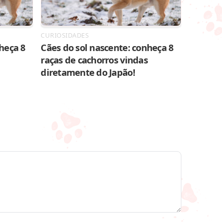
CURIOSIDADES
heça 8
Cães do sol nascente: conheça 8
raças de cachorros vindas
diretamente do Japão!