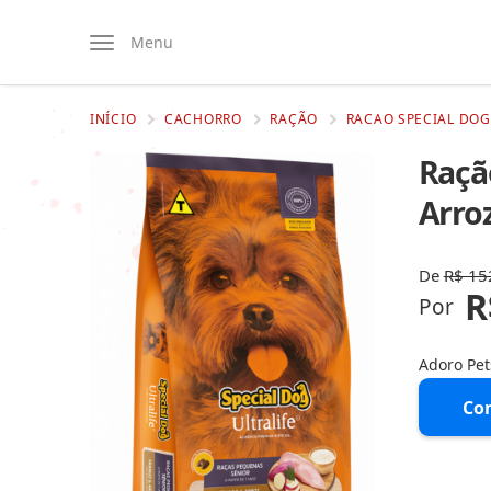
Menu
INÍCIO
CACHORRO
RAÇÃO
RACAO SPECIAL DOG
Raçã
Arro
De
R$ 15
R
Por
Adoro Pe
Co