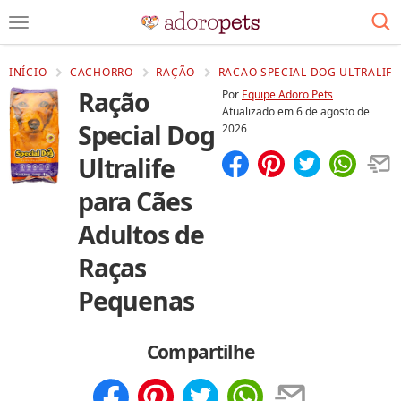
INÍCIO
CACHORRO
RAÇÃO
RACAO SPECIAL DOG ULTRALIFE
Ração
Por
Equipe Adoro Pets
Atualizado em
6 de agosto de
Special Dog
2026
Ultralife
Compartilhar
Salvar
para Cães
Adultos de
Raças
Pequenas
Compartilhe