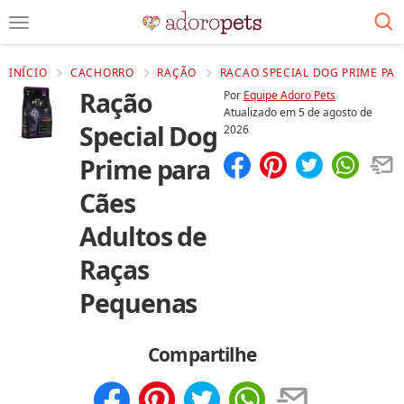
INÍCIO
CACHORRO
RAÇÃO
RACAO SPECIAL DOG PRIME PAR
Ração
Por
Equipe Adoro Pets
Atualizado em
5 de agosto de
Special Dog
2026
Prime para
Compartilhar
Salvar
Cães
Adultos de
Raças
Pequenas
Compartilhe