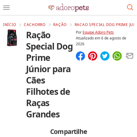
INÍCIO
CACHORRO
RAÇÃO
RACAO SPECIAL DOG PRIME JUN
Ração
Por
Equipe Adoro Pets
Atualizado em
6 de agosto de
Special Dog
2026
Prime
Compartilhar
Salvar
Júnior para
Cães
Filhotes de
Raças
Grandes
Compartilhe