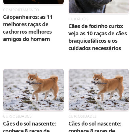
COMPORTAMENTO
Cãopanheiros: as 11
CUIDADOS
melhores raças de
Cães de focinho curto:
cachorros melhores
veja as 10 raças de cães
amigos do homem
braquicefálicos e os
cuidados necessários
CURIOSIDADES
CURIOSIDADES
Cães do sol nascente:
Cães do sol nascente:
conheça 8 raças de
conheça 8 raças de