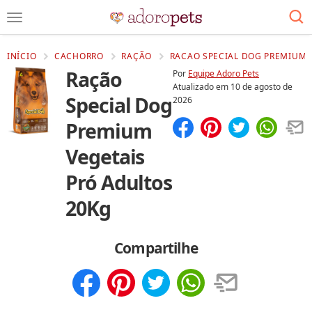
INÍCIO
CACHORRO
RAÇÃO
RACAO SPECIAL DOG PREMIUM 
Ração
Por
Equipe Adoro Pets
Atualizado em
10 de agosto de
Special Dog
2026
Premium
Compartilhar
Salvar
Vegetais
Pró Adultos
20Kg
Compartilhe
Compartilhar
Salvar