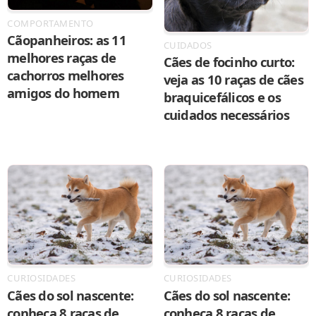
COMPORTAMENTO
Cãopanheiros: as 11
CUIDADOS
melhores raças de
Cães de focinho curto:
cachorros melhores
veja as 10 raças de cães
amigos do homem
braquicefálicos e os
cuidados necessários
CURIOSIDADES
CURIOSIDADES
Cães do sol nascente:
Cães do sol nascente:
conheça 8 raças de
conheça 8 raças de