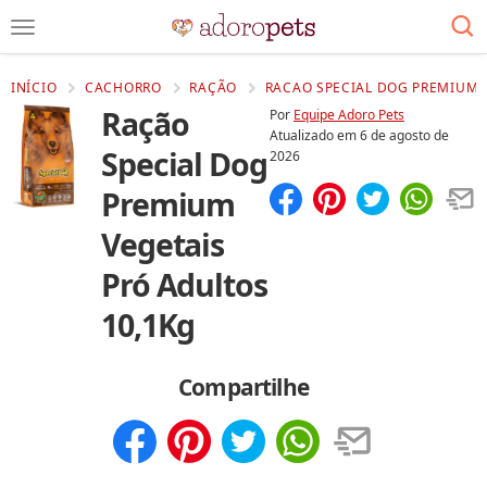
INÍCIO
CACHORRO
RAÇÃO
RACAO SPECIAL DOG PREMIUM 
Ração
Por
Equipe Adoro Pets
Atualizado em
6 de agosto de
Special Dog
2026
Premium
Compartilhar
Salvar
Vegetais
Pró Adultos
10,1Kg
Compartilhe
Compartilhar
Salvar