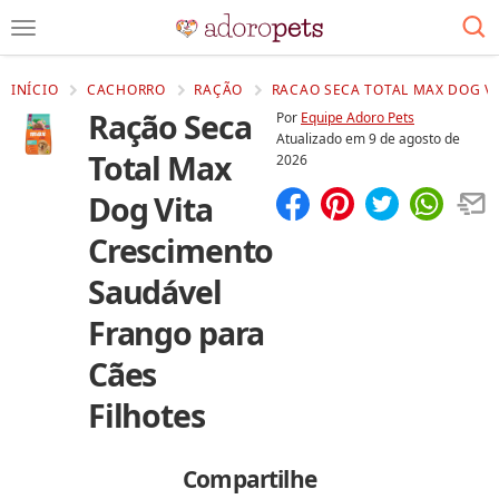
INÍCIO
CACHORRO
RAÇÃO
RACAO SECA TOTAL MAX DOG VI
Ração Seca
Por
Equipe Adoro Pets
Atualizado em
9 de agosto de
Total Max
2026
Dog Vita
Compartilhar
Salvar
Crescimento
Saudável
Frango para
Cães
Filhotes
Compartilhe