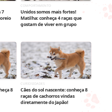
COMPORTAMENTO
 7
Unidos somos mais fortes!
toreio
Matilha: conheça 4 raças que
gostam de viver em grupo
CURIOSIDADES
heça 8
Cães do sol nascente: conheça 8
raças de cachorros vindas
diretamente do Japão!