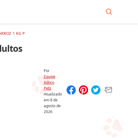
RROZ 1 KG P
dultos
Por
Equipe
Adoro
Pets
Atualizado
Compartilhar
Salvar
em
8 de
agosto de
2026