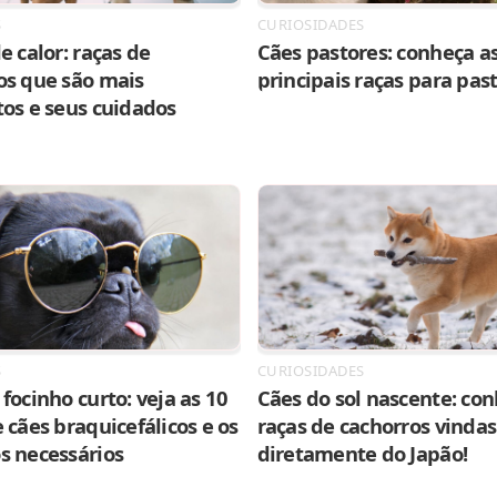
S
CURIOSIDADES
e calor: raças de
Cães pastores: conheça as
os que são mais
principais raças para pas
tos e seus cuidados
S
CURIOSIDADES
focinho curto: veja as 10
Cães do sol nascente: con
 cães braquicefálicos e os
raças de cachorros vindas
s necessários
diretamente do Japão!