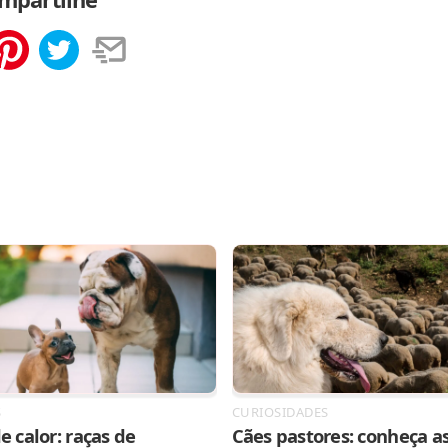
tilhar
Salvar
S
CURIOSIDADES
e calor: raças de
Cães pastores: conheça as