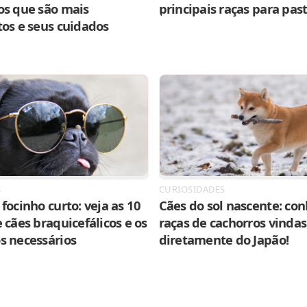
os que são mais
principais raças para pas
tos e seus cuidados
S
CURIOSIDADES
focinho curto: veja as 10
Cães do sol nascente: con
 cães braquicefálicos e os
raças de cachorros vindas
s necessários
diretamente do Japão!