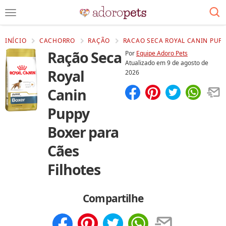
INÍCIO
CACHORRO
RAÇÃO
RACAO SECA ROYAL CANIN PUPP
Ração Seca
Por
Equipe Adoro Pets
Atualizado em
9 de agosto de
Royal
2026
Canin
Compartilhar
Salvar
Puppy
Boxer para
Cães
Filhotes
Compartilhe