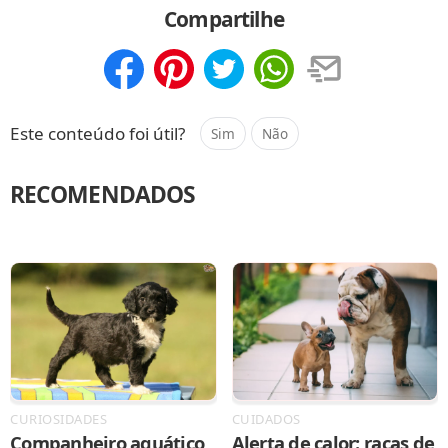
Compartilhe
Compartilhar
Salvar
Este conteúdo foi útil?
Sim
Não
RECOMENDADOS
CURIOSIDADES
CUIDADOS
Companheiro aquático
Alerta de calor: raças de