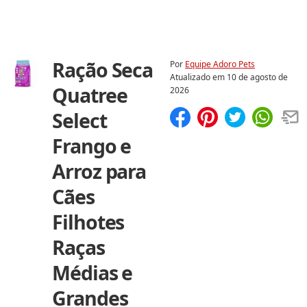
Ração Seca
Por
Equipe Adoro Pets
Atualizado em
10 de agosto de
Quatree
2026
Select
Compartilhar
Salvar
Frango e
Arroz para
Cães
Filhotes
Raças
Médias e
Grandes