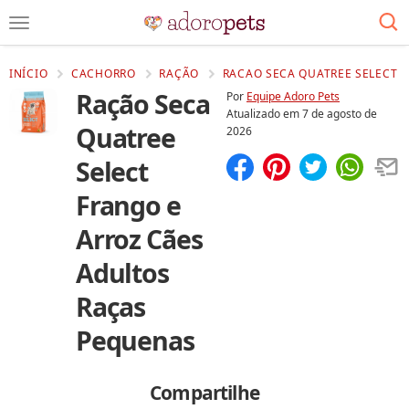
INÍCIO
CACHORRO
RAÇÃO
RACAO SECA QUATREE SELECT F
Ração Seca
Por
Equipe Adoro Pets
Atualizado em
7 de agosto de
Quatree
2026
Select
Compartilhar
Salvar
Frango e
Arroz Cães
Adultos
Raças
Pequenas
Compartilhe