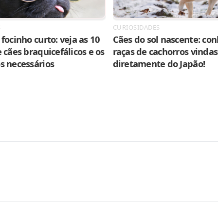
S
CURIOSIDADES
focinho curto: veja as 10
Cães do sol nascente: con
 cães braquicefálicos e os
raças de cachorros vindas
s necessários
diretamente do Japão!