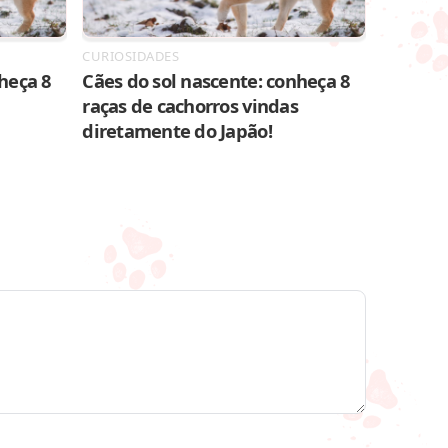
CURIOSIDADES
heça 8
Cães do sol nascente: conheça 8
raças de cachorros vindas
diretamente do Japão!