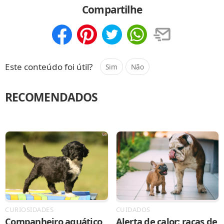
Compartilhe
Compartilhar
Salvar
Este conteúdo foi útil?
Sim
Não
RECOMENDADOS
CURIOSIDADES
CUIDADOS
Companheiro aquático
Alerta de calor: raças de