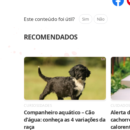
Compar
Este conteúdo foi útil?
Sim
Não
RECOMENDADOS
CURIOSIDADES
CUIDADO
Companheiro aquático – Cão
Alerta d
d’água: conheça as 4 variações da
cachorr
raça
caloren