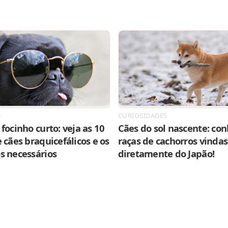
S
CURIOSIDADES
focinho curto: veja as 10
Cães do sol nascente: con
 cães braquicefálicos e os
raças de cachorros vindas
s necessários
diretamente do Japão!