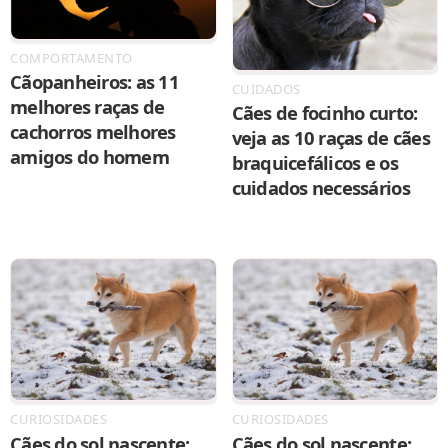
COMPORTAMENTO
Cãopanheiros: as 11
CUIDADOS
melhores raças de
Cães de focinho curto:
cachorros melhores
veja as 10 raças de cães
amigos do homem
braquicefálicos e os
cuidados necessários
CURIOSIDADES
CURIOSIDADES
Cães do sol nascente:
Cães do sol nascente: