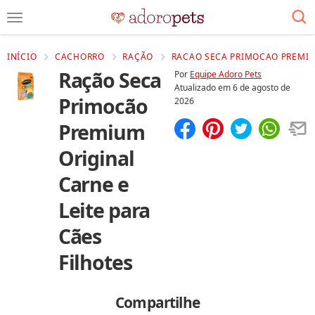
INÍCIO
CACHORRO
RAÇÃO
RACAO SECA PRIMOCAO PREMIUM
Ração Seca
Por
Equipe Adoro Pets
Atualizado em
6 de agosto de
Primocão
2026
Premium
Compartilhar
Salvar
Original
Carne e
Leite para
Cães
Filhotes
Compartilhe