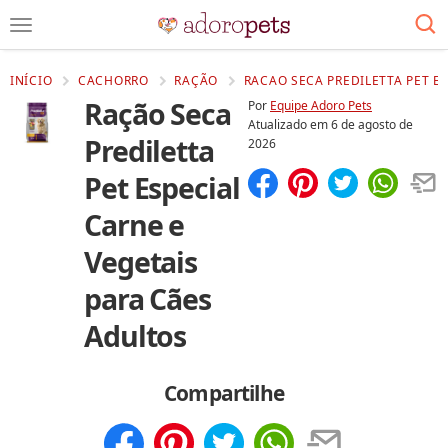
INÍCIO
CACHORRO
RAÇÃO
RACAO SECA PREDILETTA PET ES
Ração Seca
Por
Equipe Adoro Pets
Atualizado em
6 de agosto de
Prediletta
2026
Pet Especial
Compartilhar
Salvar
Carne e
Vegetais
para Cães
Adultos
Compartilhe