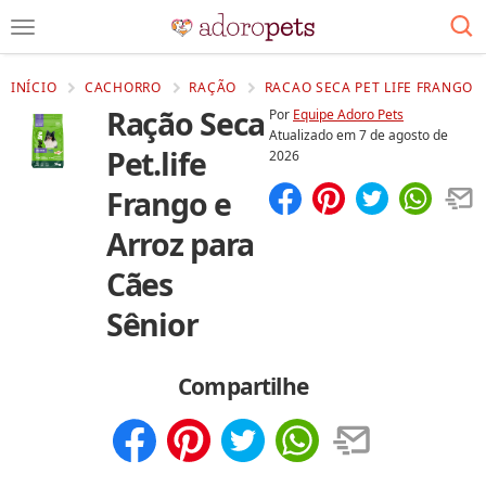
INÍCIO
CACHORRO
RAÇÃO
RACAO SECA PET LIFE FRANGO E
Ração Seca
Por
Equipe Adoro Pets
Atualizado em
7 de agosto de
Pet.life
2026
Frango e
Compartilhar
Salvar
Arroz para
Cães
Sênior
Compartilhe
Compartilhar
Salvar