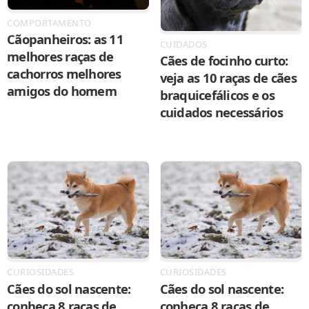
COMPORTAMENTO
Cãopanheiros: as 11
CUIDADOS
melhores raças de
Cães de focinho curto:
cachorros melhores
veja as 10 raças de cães
amigos do homem
braquicefálicos e os
cuidados necessários
CURIOSIDADES
CURIOSIDADES
Cães do sol nascente:
Cães do sol nascente:
conheça 8 raças de
conheça 8 raças de