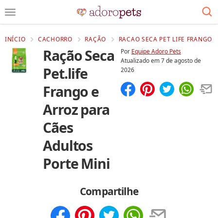
INÍCIO
CACHORRO
RAÇÃO
RACAO SECA PET LIFE FRANGO E
Ração Seca
Por
Equipe Adoro Pets
Atualizado em
7 de agosto de
Pet.life
2026
Frango e
Compartilhar
Salvar
Arroz para
Cães
Adultos
Porte Mini
Compartilhe