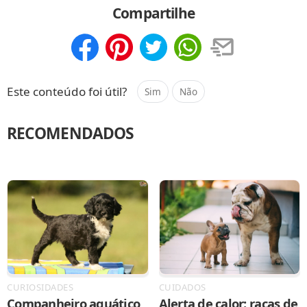
Compartilhe
Compartilhar
Salvar
Este conteúdo foi útil?
Sim
Não
RECOMENDADOS
CURIOSIDADES
CUIDADOS
Companheiro aquático
Alerta de calor: raças de